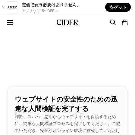
Skip to main content
定価で買う必要はありません。
をゲット
アプリなら15%OFF →
ウェブサイトの安全性のための迅
速な人間検証を完了する
詐欺、スパム、悪用からウェブサイトを保護するため
に、簡単な人間検証プロセスを完了してください。ご協
力いただき、安全なオンライン環境に貢献していただけ