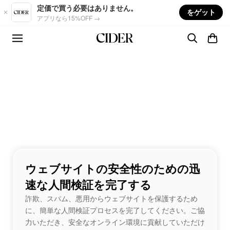
Skip to main content
定価で買う必要はありません。
をゲット
アプリなら15%OFF →
ウェブサイトの安全性のための迅
速な人間検証を完了する
詐欺、スパム、悪用からウェブサイトを保護するため
に、簡単な人間検証プロセスを完了してください。ご協
力いただき、安全なオンライン環境に貢献していただけ