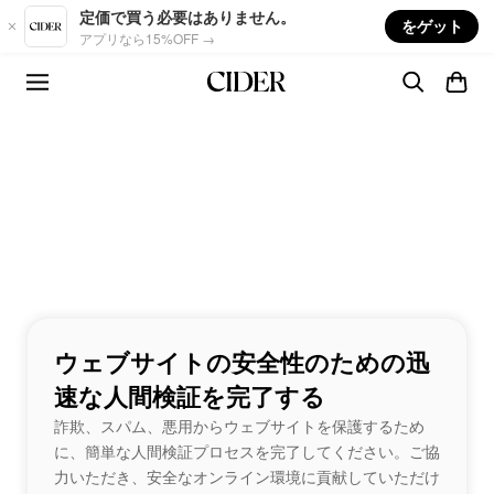
Skip to main content
定価で買う必要はありません。
をゲット
アプリなら15%OFF →
ウェブサイトの安全性のための迅
速な人間検証を完了する
詐欺、スパム、悪用からウェブサイトを保護するため
に、簡単な人間検証プロセスを完了してください。ご協
力いただき、安全なオンライン環境に貢献していただけ