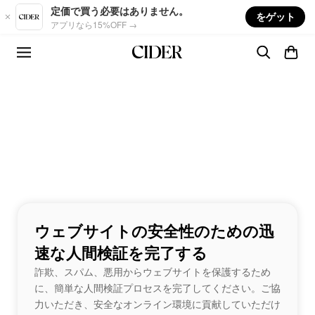
Skip to main content
定価で買う必要はありません。
をゲット
アプリなら15%OFF →
ウェブサイトの安全性のための迅
速な人間検証を完了する
詐欺、スパム、悪用からウェブサイトを保護するため
に、簡単な人間検証プロセスを完了してください。ご協
力いただき、安全なオンライン環境に貢献していただけ