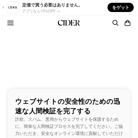
Skip to main content
定価で買う必要はありません。
をゲット
アプリなら15%OFF →
ウェブサイトの安全性のための迅
速な人間検証を完了する
詐欺、スパム、悪用からウェブサイトを保護するため
に、簡単な人間検証プロセスを完了してください。ご協
力いただき、安全なオンライン環境に貢献していただけ