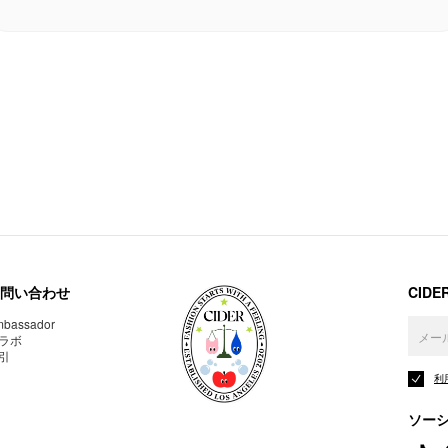
問い合わせ
CID
bassador
ラボ
引
利
ソー