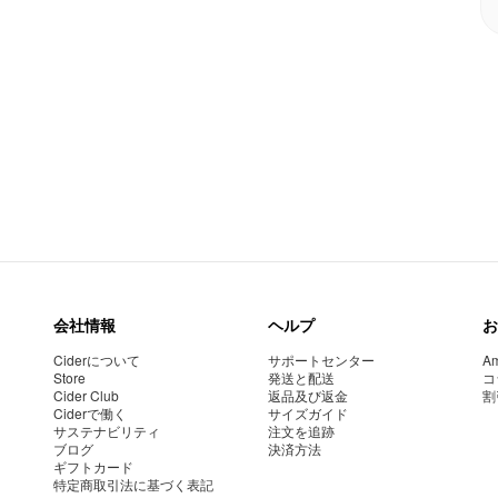
会社情報
ヘルプ
お
Ciderについて
サポートセンター
Am
Store
発送と配送
コ
Cider Club
返品及び返金
割
Ciderで働く
サイズガイド
サステナビリティ
注文を追跡
ブログ
決済方法
ギフトカード
特定商取引法に基づく表記