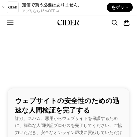
Skip to main content
定価で買う必要はありません。
をゲット
アプリなら15%OFF →
ウェブサイトの安全性のための迅
速な人間検証を完了する
詐欺、スパム、悪用からウェブサイトを保護するため
に、簡単な人間検証プロセスを完了してください。ご協
力いただき、安全なオンライン環境に貢献していただけ