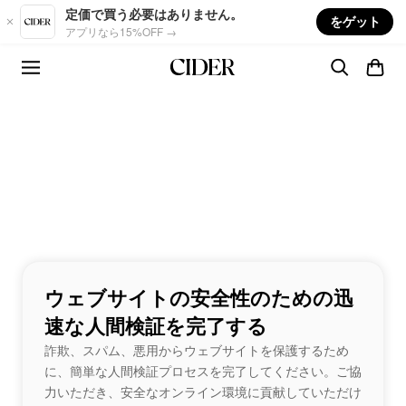
Skip to main content
定価で買う必要はありません。
をゲット
アプリなら15%OFF →
ウェブサイトの安全性のための迅
速な人間検証を完了する
詐欺、スパム、悪用からウェブサイトを保護するため
に、簡単な人間検証プロセスを完了してください。ご協
力いただき、安全なオンライン環境に貢献していただけ