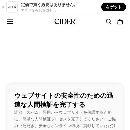
Skip to main content
定価で買う必要はありません。
をゲット
アプリなら15%OFF →
ウェブサイトの安全性のための迅
速な人間検証を完了する
詐欺、スパム、悪用からウェブサイトを保護するため
に、簡単な人間検証プロセスを完了してください。ご協
力いただき、安全なオンライン環境に貢献していただけ