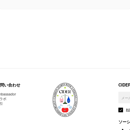
問い合わせ
CID
bassador
ラボ
引
利
ソー