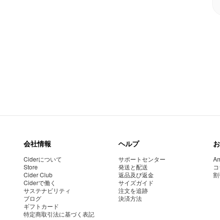
会社情報
ヘルプ
お
Ciderについて
サポートセンター
Am
Store
発送と配送
コ
Cider Club
返品及び返金
割
Ciderで働く
サイズガイド
サステナビリティ
注文を追跡
ブログ
決済方法
ギフトカード
特定商取引法に基づく表記