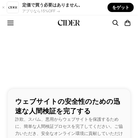
Skip to main content
定価で買う必要はありません。
をゲット
アプリなら15%OFF →
ウェブサイトの安全性のための迅
速な人間検証を完了する
詐欺、スパム、悪用からウェブサイトを保護するため
に、簡単な人間検証プロセスを完了してください。ご協
力いただき、安全なオンライン環境に貢献していただけ