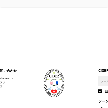
問い合わせ
CID
bassador
ラボ
引
利
ソー