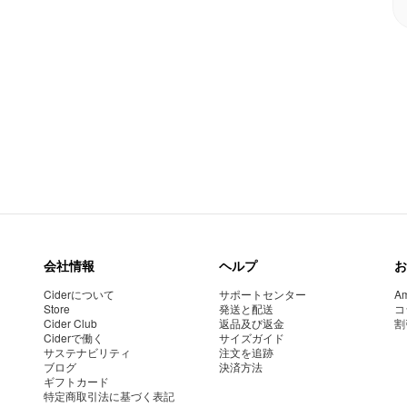
会社情報
ヘルプ
お
Ciderについて
サポートセンター
Am
Store
発送と配送
コ
Cider Club
返品及び返金
割
Ciderで働く
サイズガイド
サステナビリティ
注文を追跡
ブログ
決済方法
ギフトカード
特定商取引法に基づく表記