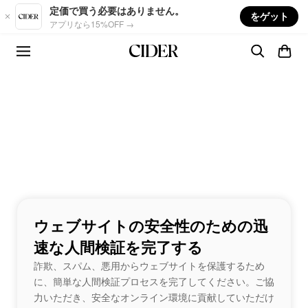
Skip to main content
定価で買う必要はありません。
をゲット
アプリなら15%OFF →
ウェブサイトの安全性のための迅
速な人間検証を完了する
詐欺、スパム、悪用からウェブサイトを保護するため
に、簡単な人間検証プロセスを完了してください。ご協
力いただき、安全なオンライン環境に貢献していただけ