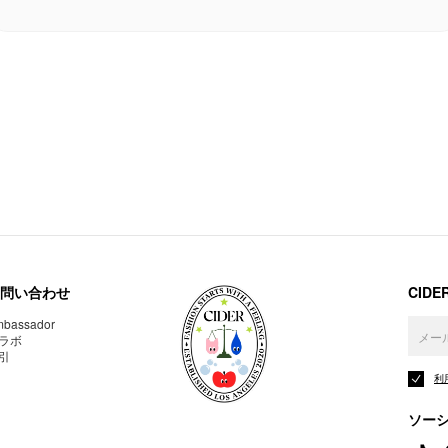
問い合わせ
CID
bassador
ラボ
引
利
ソー