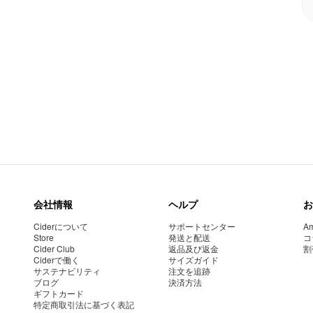
会社情報
ヘルプ
お
Ciderについて
サポートセンター
Am
Store
発送と配送
コ
Cider Club
返品及び返金
割
Ciderで働く
サイズガイド
サステナビリティ
注文を追跡
ブログ
決済方法
ギフトカード
特定商取引法に基づく表記