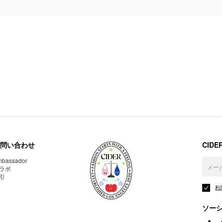
問い合わせ
CID
bassador
ラボ
引
利
ソー