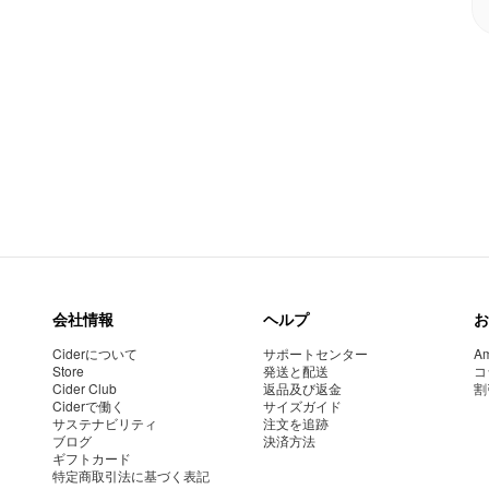
会社情報
ヘルプ
お
Ciderについて
サポートセンター
Am
Store
発送と配送
コ
Cider Club
返品及び返金
割
Ciderで働く
サイズガイド
サステナビリティ
注文を追跡
ブログ
決済方法
ギフトカード
特定商取引法に基づく表記