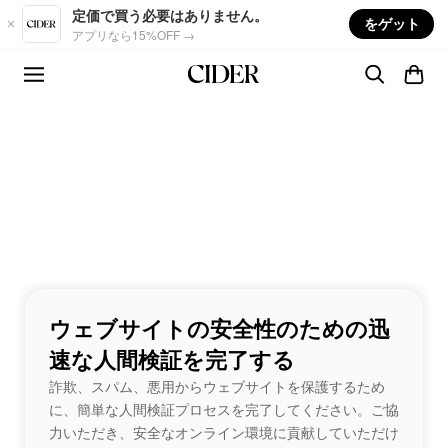
Skip to main content
定価で買う必要はありません。
をゲット
アプリなら15%OFF →
ウェブサイトの安全性のための迅
速な人間検証を完了する
詐欺、スパム、悪用からウェブサイトを保護するため
に、簡単な人間検証プロセスを完了してください。ご協
力いただき、安全なオンライン環境に貢献していただけ