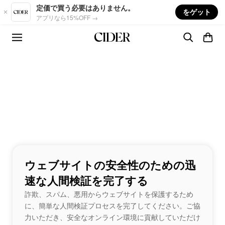
Skip to main content
定価で買う必要はありません。
をゲット
アプリなら15%OFF →
ウェブサイトの安全性のための迅
速な人間検証を完了する
詐欺、スパム、悪用からウェブサイトを保護するため
に、簡単な人間検証プロセスを完了してください。ご協
力いただき、安全なオンライン環境に貢献していただけ