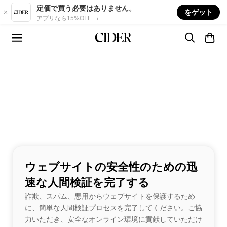
Skip to main content
定価で買う必要はありません。
をゲット
アプリなら15%OFF →
ウェブサイトの安全性のための迅
速な人間検証を完了する
詐欺、スパム、悪用からウェブサイトを保護するため
に、簡単な人間検証プロセスを完了してください。ご協
力いただき、安全なオンライン環境に貢献していただけ