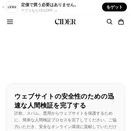
Skip to main content
定価で買う必要はありません。
をゲット
アプリなら15%OFF →
ウェブサイトの安全性のための迅
速な人間検証を完了する
詐欺、スパム、悪用からウェブサイトを保護するため
に、簡単な人間検証プロセスを完了してください。ご協
力いただき、安全なオンライン環境に貢献していただけ