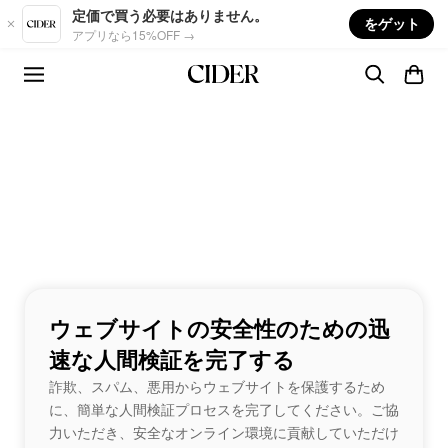
Skip to main content
定価で買う必要はありません。
をゲット
アプリなら15%OFF →
ウェブサイトの安全性のための迅
速な人間検証を完了する
詐欺、スパム、悪用からウェブサイトを保護するため
に、簡単な人間検証プロセスを完了してください。ご協
力いただき、安全なオンライン環境に貢献していただけ