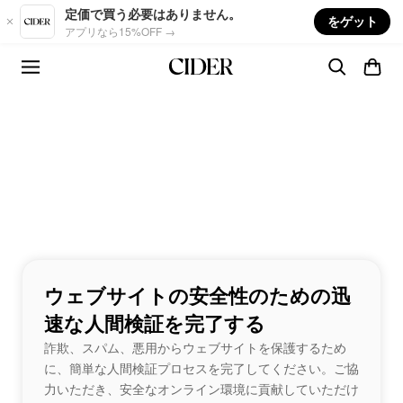
Skip to main content
定価で買う必要はありません。
をゲット
アプリなら15%OFF →
ウェブサイトの安全性のための迅
速な人間検証を完了する
詐欺、スパム、悪用からウェブサイトを保護するため
に、簡単な人間検証プロセスを完了してください。ご協
力いただき、安全なオンライン環境に貢献していただけ