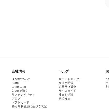
会社情報
ヘルプ
お
Ciderについて
サポートセンター
Am
Store
発送と配送
コ
Cider Club
返品及び返金
割
Ciderで働く
サイズガイド
サステナビリティ
注文を追跡
ブログ
決済方法
ギフトカード
特定商取引法に基づく表記