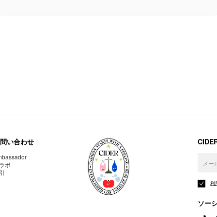
問い合わせ
CID
bassador
ラボ
引
利
ソー