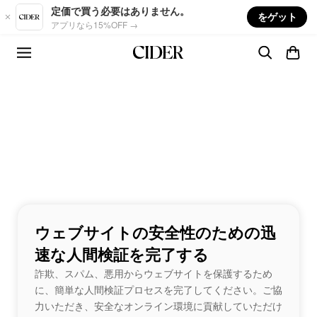
Skip to main content
定価で買う必要はありません。
をゲット
アプリなら15%OFF →
ウェブサイトの安全性のための迅
速な人間検証を完了する
詐欺、スパム、悪用からウェブサイトを保護するため
に、簡単な人間検証プロセスを完了してください。ご協
力いただき、安全なオンライン環境に貢献していただけ