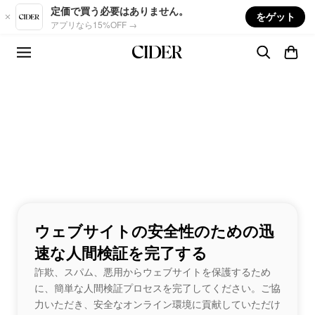
Skip to main content
定価で買う必要はありません。
をゲット
アプリなら15%OFF →
ウェブサイトの安全性のための迅
速な人間検証を完了する
詐欺、スパム、悪用からウェブサイトを保護するため
に、簡単な人間検証プロセスを完了してください。ご協
力いただき、安全なオンライン環境に貢献していただけ