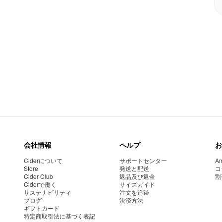
会社情報
ヘルプ
お
Ciderについて
サポートセンター
Am
Store
発送と配送
コ
Cider Club
返品及び返金
割
Ciderで働く
サイズガイド
サステナビリティ
注文を追跡
ブログ
決済方法
ギフトカード
特定商取引法に基づく表記