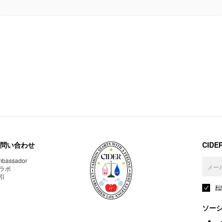
問い合わせ
CID
bassador
ラボ
引
利
ソー