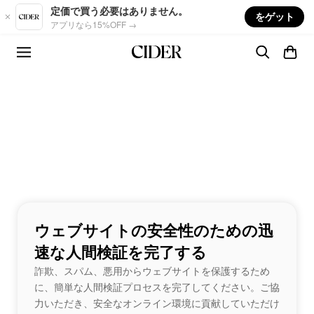
Skip to main content
定価で買う必要はありません。
をゲット
アプリなら15%OFF →
ウェブサイトの安全性のための迅
速な人間検証を完了する
詐欺、スパム、悪用からウェブサイトを保護するため
に、簡単な人間検証プロセスを完了してください。ご協
力いただき、安全なオンライン環境に貢献していただけ