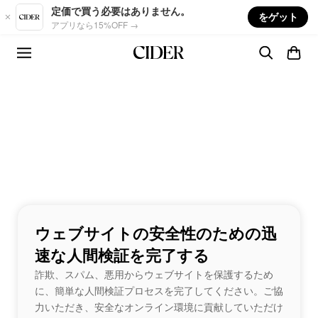
Skip to main content
定価で買う必要はありません。
をゲット
アプリなら15%OFF →
ウェブサイトの安全性のための迅
速な人間検証を完了する
詐欺、スパム、悪用からウェブサイトを保護するため
に、簡単な人間検証プロセスを完了してください。ご協
力いただき、安全なオンライン環境に貢献していただけ