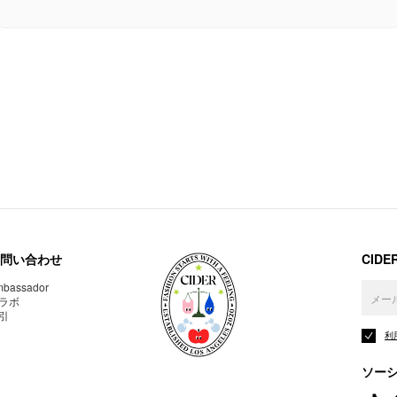
問い合わせ
CID
bassador
ラボ
引
利
ソー