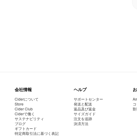
会社情報
ヘルプ
お
Ciderについて
サポートセンター
Am
Store
発送と配送
コ
Cider Club
返品及び返金
割
Ciderで働く
サイズガイド
サステナビリティ
注文を追跡
ブログ
決済方法
ギフトカード
特定商取引法に基づく表記