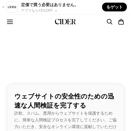
Skip to main content
定価で買う必要はありません。
をゲット
アプリなら15%OFF →
ウェブサイトの安全性のための迅
速な人間検証を完了する
詐欺、スパム、悪用からウェブサイトを保護するため
に、簡単な人間検証プロセスを完了してください。ご協
力いただき、安全なオンライン環境に貢献していただけ