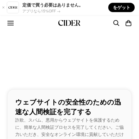
Skip to main content
定価で買う必要はありません。
をゲット
アプリなら15%OFF →
ウェブサイトの安全性のための迅
速な人間検証を完了する
詐欺、スパム、悪用からウェブサイトを保護するため
に、簡単な人間検証プロセスを完了してください。ご協
力いただき、安全なオンライン環境に貢献していただけ