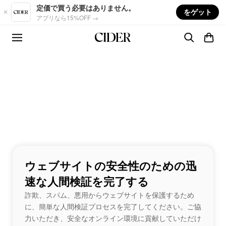
Skip to main content
定価で買う必要はありません。
をゲット
アプリなら15%OFF →
ウェブサイトの安全性のための迅
速な人間検証を完了する
詐欺、スパム、悪用からウェブサイトを保護するため
に、簡単な人間検証プロセスを完了してください。ご協
力いただき、安全なオンライン環境に貢献していただけ