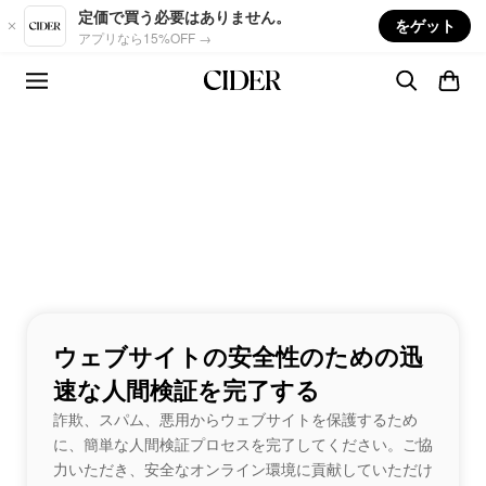
Skip to main content
定価で買う必要はありません。
をゲット
アプリなら15%OFF →
ウェブサイトの安全性のための迅
速な人間検証を完了する
詐欺、スパム、悪用からウェブサイトを保護するため
に、簡単な人間検証プロセスを完了してください。ご協
力いただき、安全なオンライン環境に貢献していただけ