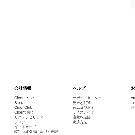
会社情報
ヘルプ
お
Ciderについて
サポートセンター
Am
Store
発送と配送
コ
Cider Club
返品及び返金
割
Ciderで働く
サイズガイド
サステナビリティ
注文を追跡
ブログ
決済方法
ギフトカード
特定商取引法に基づく表記