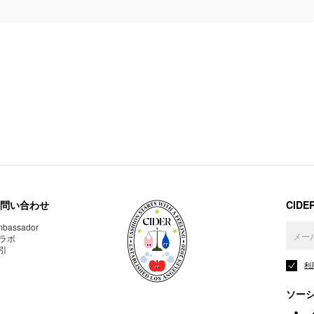
問い合わせ
CID
bassador
ラボ
引
利
ソー