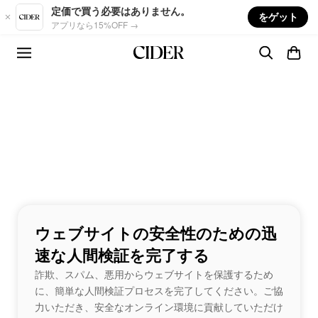
Skip to main content
定価で買う必要はありません。
をゲット
アプリなら15%OFF →
ウェブサイトの安全性のための迅
速な人間検証を完了する
詐欺、スパム、悪用からウェブサイトを保護するため
に、簡単な人間検証プロセスを完了してください。ご協
力いただき、安全なオンライン環境に貢献していただけ