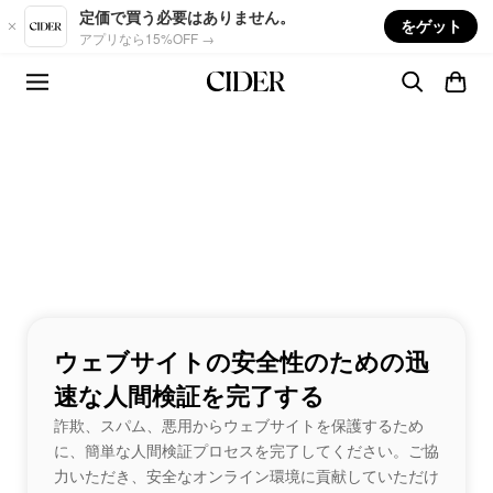
Skip to main content
定価で買う必要はありません。
をゲット
アプリなら15%OFF →
ウェブサイトの安全性のための迅
速な人間検証を完了する
詐欺、スパム、悪用からウェブサイトを保護するため
に、簡単な人間検証プロセスを完了してください。ご協
力いただき、安全なオンライン環境に貢献していただけ