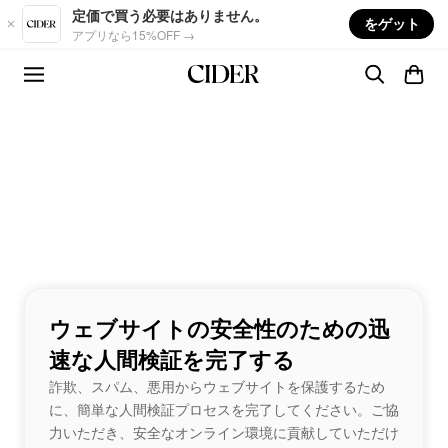
Skip to main content
定価で買う必要はありません。
をゲット
アプリなら15%OFF →
ウェブサイトの安全性のための迅
速な人間検証を完了する
詐欺、スパム、悪用からウェブサイトを保護するため
に、簡単な人間検証プロセスを完了してください。ご協
力いただき、安全なオンライン環境に貢献していただけ