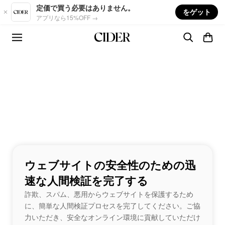
Skip to main content
定価で買う必要はありません。
をゲット
アプリなら15%OFF →
ウェブサイトの安全性のための迅
速な人間検証を完了する
詐欺、スパム、悪用からウェブサイトを保護するため
に、簡単な人間検証プロセスを完了してください。ご協
力いただき、安全なオンライン環境に貢献していただけ