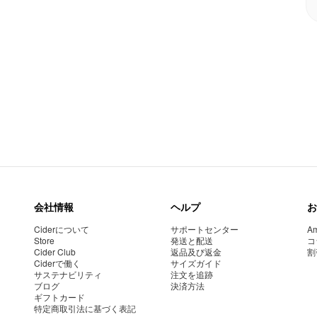
会社情報
ヘルプ
お
Ciderについて
サポートセンター
Am
Store
発送と配送
コ
Cider Club
返品及び返金
割
Ciderで働く
サイズガイド
サステナビリティ
注文を追跡
ブログ
決済方法
ギフトカード
特定商取引法に基づく表記