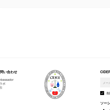
問い合わせ
CID
bassador
ラボ
引
利
ソー