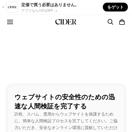
Skip to main content
定価で買う必要はありません。
をゲット
アプリなら15%OFF →
ウェブサイトの安全性のための迅
速な人間検証を完了する
詐欺、スパム、悪用からウェブサイトを保護するため
に、簡単な人間検証プロセスを完了してください。ご協
力いただき、安全なオンライン環境に貢献していただけ