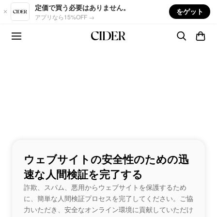
Skip to main content
定価で買う必要はありません。
をゲット
アプリなら15%OFF →
ウェブサイトの安全性のための迅
速な人間検証を完了する
詐欺、スパム、悪用からウェブサイトを保護するため
に、簡単な人間検証プロセスを完了してください。ご協
力いただき、安全なオンライン環境に貢献していただけ