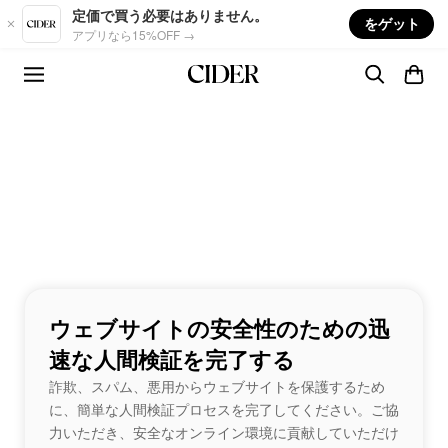
Skip to main content
定価で買う必要はありません。
をゲット
アプリなら15%OFF →
ウェブサイトの安全性のための迅
速な人間検証を完了する
詐欺、スパム、悪用からウェブサイトを保護するため
に、簡単な人間検証プロセスを完了してください。ご協
力いただき、安全なオンライン環境に貢献していただけ