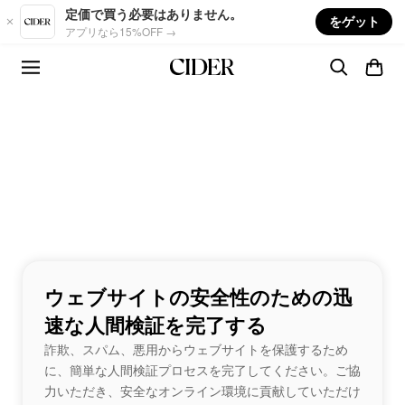
Skip to main content
定価で買う必要はありません。
をゲット
アプリなら15%OFF →
ウェブサイトの安全性のための迅
速な人間検証を完了する
詐欺、スパム、悪用からウェブサイトを保護するため
に、簡単な人間検証プロセスを完了してください。ご協
力いただき、安全なオンライン環境に貢献していただけ