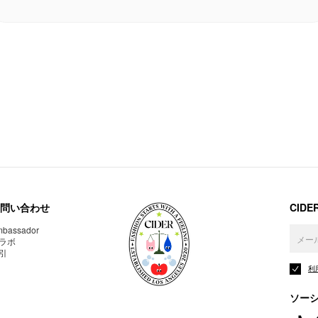
問い合わせ
CID
bassador
ラボ
引
利
ソー