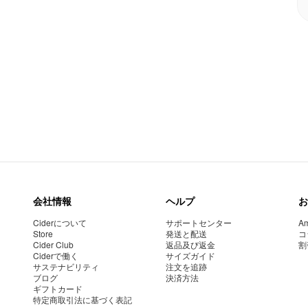
会社情報
ヘルプ
お
Ciderについて
サポートセンター
Am
Store
発送と配送
コ
Cider Club
返品及び返金
割
Ciderで働く
サイズガイド
サステナビリティ
注文を追跡
ブログ
決済方法
ギフトカード
特定商取引法に基づく表記