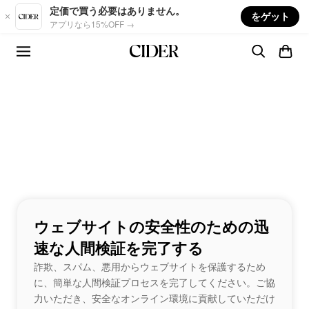
Skip to main content
定価で買う必要はありません。
をゲット
アプリなら15%OFF →
ウェブサイトの安全性のための迅
速な人間検証を完了する
詐欺、スパム、悪用からウェブサイトを保護するため
に、簡単な人間検証プロセスを完了してください。ご協
力いただき、安全なオンライン環境に貢献していただけ