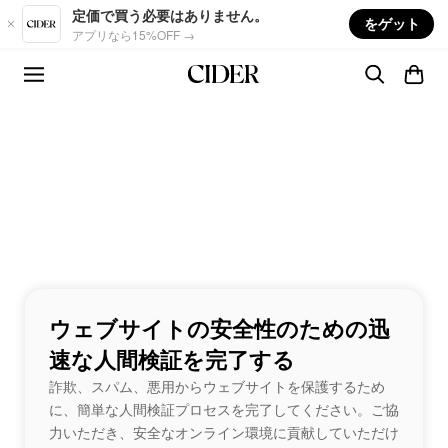
Skip to main content
定価で買う必要はありません。
をゲット
アプリなら15%OFF →
ウェブサイトの安全性のための迅
速な人間検証を完了する
詐欺、スパム、悪用からウェブサイトを保護するため
に、簡単な人間検証プロセスを完了してください。ご協
力いただき、安全なオンライン環境に貢献していただけ