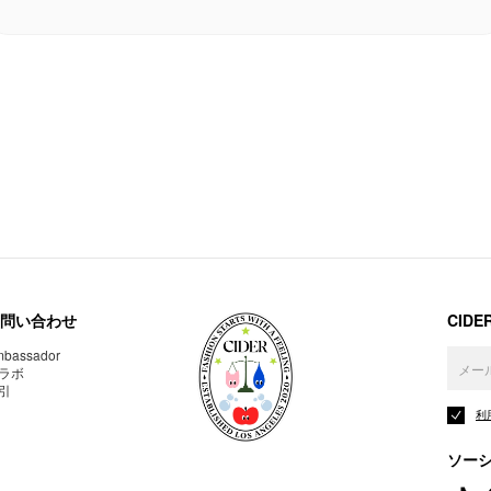
問い合わせ
CID
bassador
ラボ
引
利
ソー