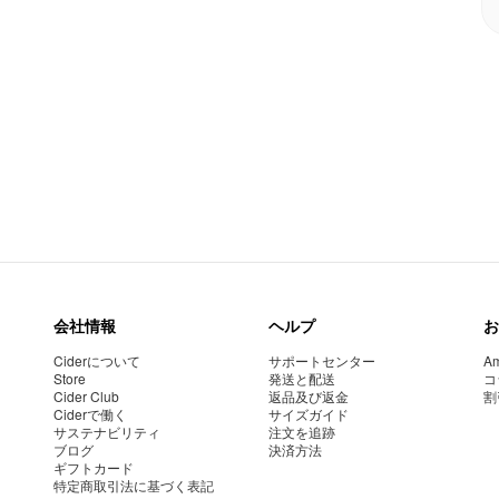
会社情報
ヘルプ
お
Ciderについて
サポートセンター
Am
Store
発送と配送
コ
Cider Club
返品及び返金
割
Ciderで働く
サイズガイド
サステナビリティ
注文を追跡
ブログ
決済方法
ギフトカード
特定商取引法に基づく表記