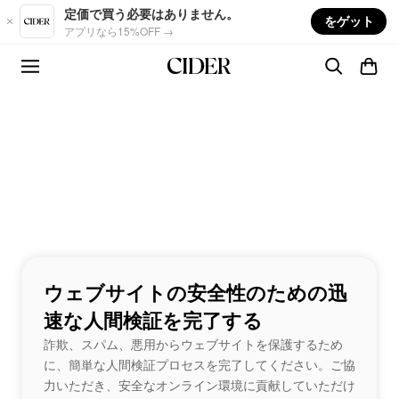
Skip to main content
定価で買う必要はありません。
をゲット
アプリなら15%OFF →
ウェブサイトの安全性のための迅
速な人間検証を完了する
詐欺、スパム、悪用からウェブサイトを保護するため
に、簡単な人間検証プロセスを完了してください。ご協
力いただき、安全なオンライン環境に貢献していただけ