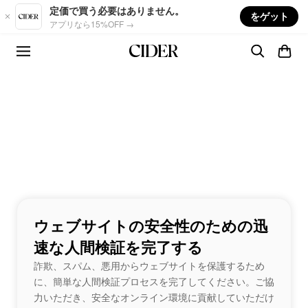
Skip to main content
定価で買う必要はありません。
をゲット
アプリなら15%OFF →
ウェブサイトの安全性のための迅
速な人間検証を完了する
詐欺、スパム、悪用からウェブサイトを保護するため
に、簡単な人間検証プロセスを完了してください。ご協
力いただき、安全なオンライン環境に貢献していただけ