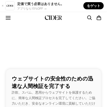
Skip to main content
定価で買う必要はありません。
をゲット
アプリなら15%OFF →
ウェブサイトの安全性のための迅
速な人間検証を完了する
詐欺、スパム、悪用からウェブサイトを保護するため
に、簡単な人間検証プロセスを完了してください。ご協
力いただき、安全なオンライン環境に貢献していただけ