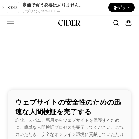
Skip to main content
定価で買う必要はありません。
をゲット
アプリなら15%OFF →
ウェブサイトの安全性のための迅
速な人間検証を完了する
詐欺、スパム、悪用からウェブサイトを保護するため
に、簡単な人間検証プロセスを完了してください。ご協
力いただき、安全なオンライン環境に貢献していただけ